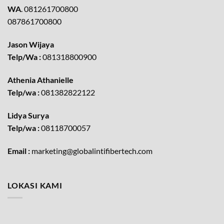
WA
. 081261700800
087861700800
Jason Wijaya
Telp/Wa :
081318800900
Athenia Athanielle
Telp/wa :
081382822122
Lidya Surya
Telp/wa :
08118700057
Email :
marketing@globalintifibertech.com
LOKASI KAMI