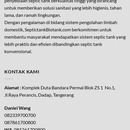
penyediaan septic tank berkualitas tinggi yang dirancang
untuk memberikan solusi sanitasi yang lebih higienis, tahan
lama, dan ramah lingkungan.
Dengan pengalaman di bidang sistem pengolahan limbah
domestik, SeptictankBiotank.com berkomitmen untuk
membantu masyarakat mendapatkan sistem septic tank yang
lebih praktis dan efisien dibandingkan septic tank
konvensional.
KONTAK KAMI
Alamat :
Komplek Duta Bandara Permai Blok ZS 1 No.1,
Jl.Raya Perancis, Dadap, Tangerang
Daniel Wang
082339700700
087861700800
WA
. 081261700800