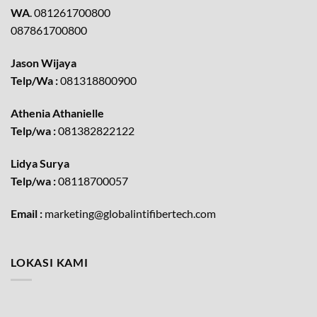
WA
. 081261700800
087861700800
Jason Wijaya
Telp/Wa :
081318800900
Athenia Athanielle
Telp/wa :
081382822122
Lidya Surya
Telp/wa :
08118700057
Email :
marketing@globalintifibertech.com
LOKASI KAMI