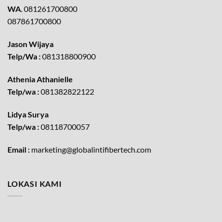
WA
. 081261700800
087861700800
Jason Wijaya
Telp/Wa :
081318800900
Athenia Athanielle
Telp/wa :
081382822122
Lidya Surya
Telp/wa :
08118700057
Email :
marketing@globalintifibertech.com
LOKASI KAMI